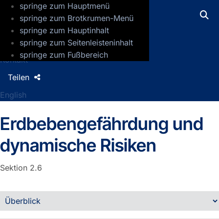
springe zum Hauptmenü
GFZ Helmholtz-Zentrum für Geoforsch
springe zum Brotkrumen-Menü
springe zum Hauptinhalt
Presse
springe zum Seitenleisteninhalt
Jobs
springe zum Fußbereich
Kontakt
Teilen
English
Erdbebengefährdung und
dynamische Risiken
Sektion 2.6