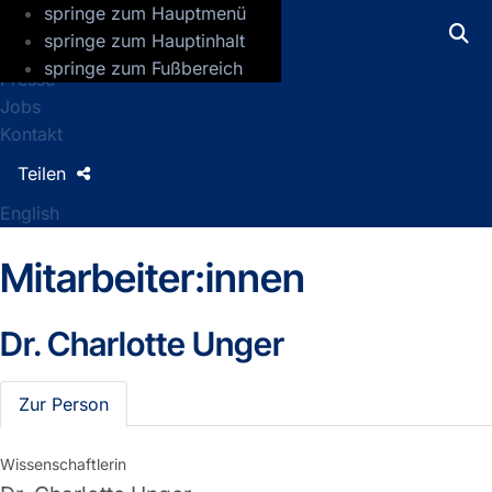
springe zum Hauptmenü
GFZ Helmholtz-Zentrum für Geoforsch
springe zum Hauptinhalt
springe zum Fußbereich
Presse
Jobs
Kontakt
Teilen
English
Mitarbeiter:innen
Dr.
Charlotte Unger
Zur Person
Wissenschaftlerin