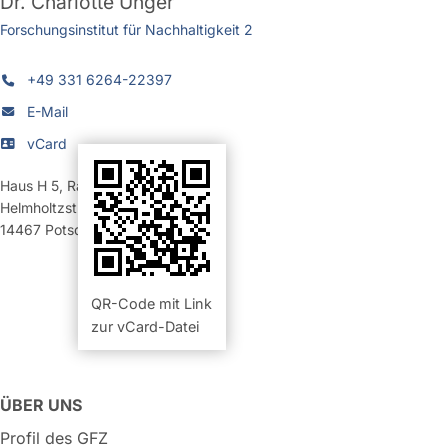
Dr.
Charlotte Unger
Forschungsinstitut für Nachhaltigkeit 2
+49 331 6264-22397
E-Mail
vCard
Haus H 5
,
Raum 1.07 (Büro)
Helmholtzstraße 5
14467
Potsdam
QR-Code mit Link
zur vCard-Datei
ÜBER UNS
Profil des GFZ