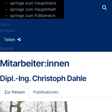
springe zum Hauptmenü
GFZ Helmholtz-Zentrum für Geoforsch
springe zum Hauptinhalt
springe zum Fußbereich
Presse
Jobs
Kontakt
Teilen
English
Mitarbeiter:innen
Dipl.-Ing.
Christoph Dahle
Zur Person
Publikationen