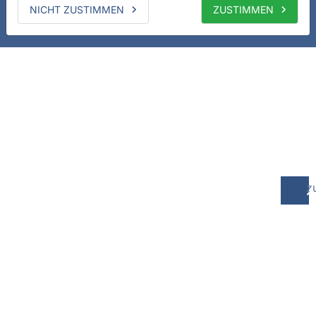
NICHT ZUSTIMMEN
ZUSTIMMEN
z