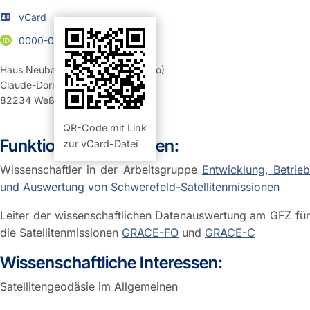
vCard
0000-0002-4733-9242
Haus Neubau 401
,
Raum 1.04 (Büro)
Claude-Dornier-Str. 1
82234
Weßling
QR-Code mit Link
Funktion und Aufgaben:
zur vCard-Datei
Wissenschaftler in der Arbeitsgruppe
Entwicklung, Betrie
und Auswertung von Schwerefeld-Satellitenmissionen
Leiter der wissenschaftlichen Datenauswertung am GFZ für
die Satellitenmissionen
GRACE-FO
und
GRACE-C
Wissenschaftliche Interessen:
Satellitengeodäsie im Allgemeinen