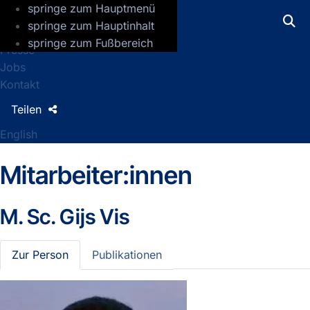
springe zum Hauptmenü
GFZ Helmholtz-Zentrum für Geoforsch
springe zum Hauptinhalt
springe zum Fußbereich
Presse
Jobs
Kontakt
Teilen
English
Mitarbeiter:innen
M. Sc.
Gijs Vis
Zur Person
Publikationen