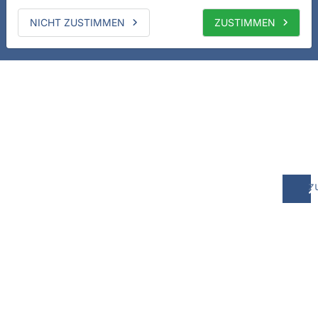
NICHT ZUSTIMMEN
ZUSTIMMEN
z