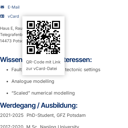
E-Mail
vCard
Haus E
,
Raum 456 (Büro)
Telegrafenberg
14473
Potsdam
Wissenschaftliche Interessen:
QR-Code mit Link
zur vCard-Datei
Fault networks in triaxial tectonic settings
Analogue modelling
“Scaled” numerical modelling
Werdegang / Ausbildung:
2021-2025 PhD-Student, GFZ Potsdam
2017-2020 M.Sc. Nanjing University