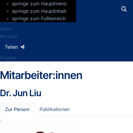
springe zum Hauptmenü
GFZ Helmholtz-Zentrum für Geoforsch
springe zum Hauptinhalt
springe zum Fußbereich
Presse
Jobs
Kontakt
Teilen
English
Mitarbeiter:innen
Dr.
Jun Liu
Zur Person
Publikationen