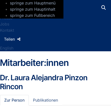
springe zum Hauptmenü
GFZ Helmholtz-Zentrum für Geoforsch
springe zum Hauptinhalt
springe zum Fußbereich
Presse
Jobs
Kontakt
Teilen
English
Mitarbeiter:innen
Dr.
Laura Alejandra Pinzon
Rincon
Zur Person
Publikationen