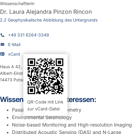
Wissenschaftlerin
Dr.
Laura Alejandra Pinzon Rincon
2.2 Geophysikalische Abbildung des Untergrunds
+49 331 6264-3349
E-Mail
vCard
Haus A 42
,
Raum 101 (Büro)
Albert-Einstein-Straße 42-46
14473
Potsdam
Wissenschaftliche Interessen:
QR-Code mit Link
zur vCard-Datei
Passive Seismic Interferometry
Environmental Seismology
Noise-based Monitoring and High-resolution Imaging
Distributed Acoustic Sensing (DAS) and N-Large