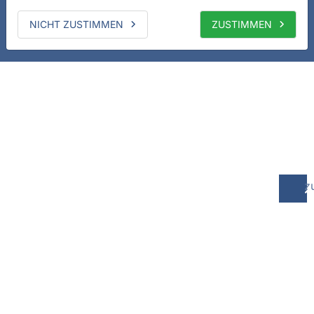
NICHT ZUSTIMMEN
ZUSTIMMEN
z