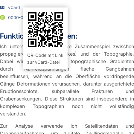
vCard
0000-0002-1043-3550
Funktion und Aufgaben:
Ich untersuche das komplexe Zusammenspiel zwischen
propagierenden Gängen (Dikes) und der Topographie.
QR-Code mit Link
Dabei wird untersucht, wie topographische Gradienten
zur vCard-Datei
durch Nahfeldspannungen flache Gangbahnen
beeinflussen, während an die Oberfläche vordringende
Gänge Deformationen verursachen, darunter ausgerichtete
Eruptionsschlote, subparallele Frakturen und
Grabensenkungen. Diese Strukturen sind insbesondere in
komplexen Topographien noch nicht vollständig
verstanden.
Zur Analyse verwende ich Satellitendaten und
Drohnenaufnahmen, um digitale Zwillingsmodelle zu