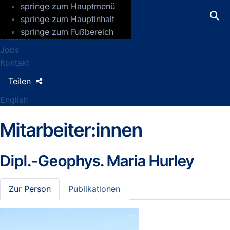
springe zum Hauptmenü
GFZ Helmholtz-Zentrum für Geoforsch
springe zum Hauptinhalt
springe zum Fußbereich
Presse
Jobs
Kontakt
Teilen
English
Mitarbeiter:innen
Dipl.-Geophys.
Maria Hurley
Zur Person
Publikationen