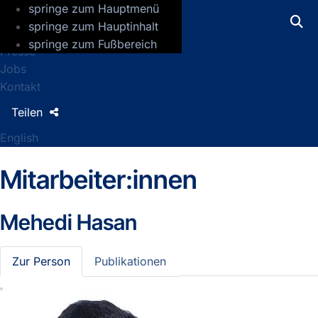
springe zum Hauptmenü
GFZ Helmholtz-Zentrum für Geoforsch
springe zum Hauptinhalt
springe zum Fußbereich
Presse
Jobs
Kontakt
Teilen
English
Mitarbeiter:innen
Mehedi Hasan
Zur Person
Publikationen