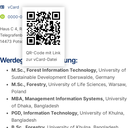
vCard
0000-0002-8549-3988
Haus C 4
,
Raum 2.21 (Büro)
Telegrafenberg
14473
Potsdam
QR-Code mit Link
Werdegang / Ausbildung:
zur vCard-Datei
M.Sc., Forest Information Technology,
University of
Sustainable Development Eberswalde, Germany
M.Sc., Forestry,
University of Life Sciences, Warsaw,
Poland
MBA, Management Information Systems,
University
of Dhaka, Bangladesh
PGD, Information Technology,
University of Khulna,
Bangladesh
B.Sc., Forestry,
University of Khulna, Bangladesh