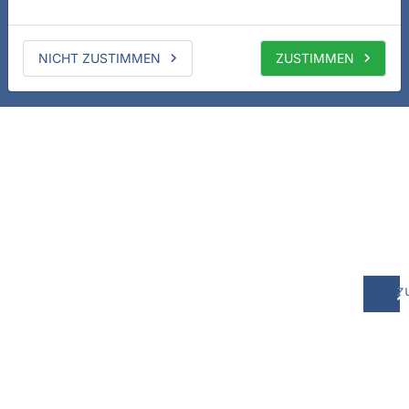
NICHT ZUSTIMMEN
ZUSTIMMEN
z