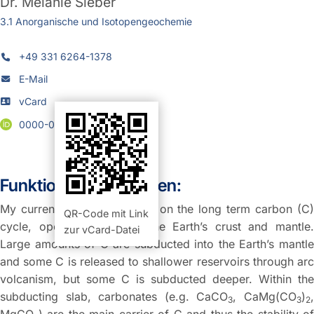
Dr.
Melanie Sieber
3.1 Anorganische und Isotopengeochemie
+49 331 6264-1378
E-Mail
vCard
0000-0001-6166-0094
Funktion und Aufgaben:
My current research focuses on the long term carbon (C)
QR-Code mit Link
cycle, operating between the Earth’s crust and mantle.
zur vCard-Datei
Large amounts of C are subducted into the Earth’s mantle
and some C is released to shallower reservoirs through arc
volcanism, but some C is subducted deeper. Within the
subducting
slab, carbonates (e.g. CaCO
, CaMg(CO
)
3
3
2