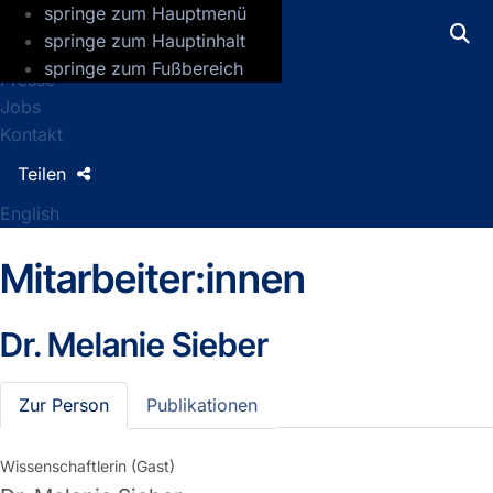
springe zum Hauptmenü
GFZ Helmholtz-Zentrum für Geoforsch
springe zum Hauptinhalt
springe zum Fußbereich
Presse
Jobs
Kontakt
Teilen
English
Mitarbeiter:innen
Dr.
Melanie Sieber
Zur Person
Publikationen
Wissenschaftlerin (Gast)