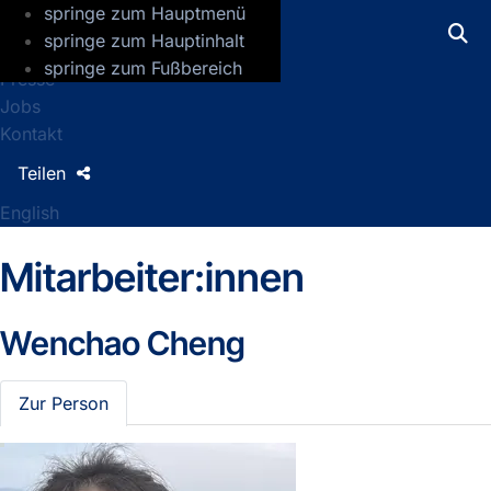
springe zum Hauptmenü
GFZ Helmholtz-Zentrum für Geoforsch
springe zum Hauptinhalt
springe zum Fußbereich
Presse
Jobs
Kontakt
Teilen
English
Mitarbeiter:innen
Wenchao Cheng
Zur Person