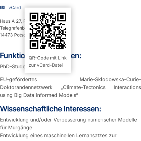
vCard
Haus A 27
,
Raum 101 (Büro)
Telegrafenberg
14473
Potsdam
Funktion und Aufgaben:
QR-Code mit Link
zur vCard-Datei
PhD-Student in Sektion 4.7
EU-gefördertes Marie-Skłodowska-Curie-
Doktorandennetzwerk „Climate-Tectonics Interactions
using Big Data informed Models“
Wissenschaftliche Interessen:
Entwicklung und/oder Verbesserung numerischer Modelle
für Murgänge
Entwicklung eines maschinellen Lernansatzes zur