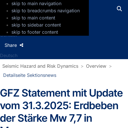
skip to main navigation
GFZ Helmholtz Centre for Geosciences
skip to breadcrumbs navigation
skip to main content
Press
skip to sidebar content
Jobs
skip to footer content
Contact
Share
Deutsch
Seismic Hazard and Risk Dynamics
Overview
Detailseite Sektionsnews
GFZ Statement mit Update
Detailseite Sektionsnews
vom 31.3.2025: Erdbeben
der Stärke Mw 7,7 in