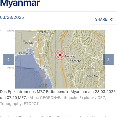
Myanmar
03/28/2025
SHARE
previous slide
next
Das Epizentrum des M7.7 Erdbebens in Myanmar am 28.03.2025
um 07:20 MEZ.
(Abb.: GEOFON-Earthquake Explorer / GFZ;
Topography: ETOPO1)