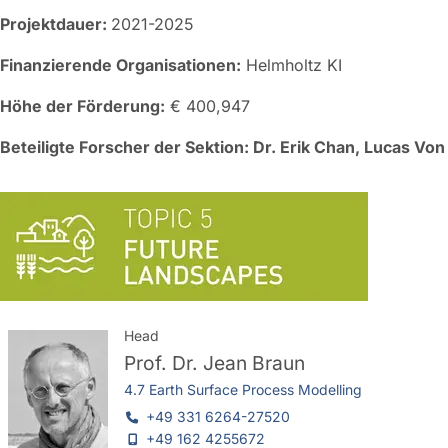
Projektdauer:
2021-2025
Finanzierende Organisationen:
Helmholtz KI
Höhe der Förderung:
€ 400,947
Beteiligte Forscher der Sektion: Dr. Erik Chan, Lucas Vo
Head
Prof. Dr.
Jean Braun
4.7 Earth Surface Process Modelling
+49 331 6264-27520
+49 162 4255672