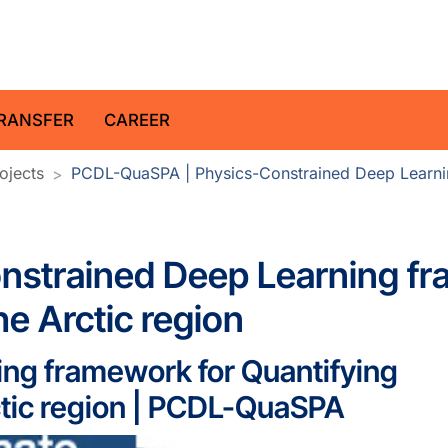
z Centre for Geosciences
RANSFER
CAREER
ojects
PCDL-QuaSPA | Physics-Constrained Deep Learnin
strained Deep Learning fra
e Arctic region
ng framework for Quantifying
ctic region | PCDL-QuaSPA