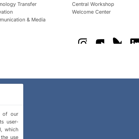
nology Transfer
Central Workshop
vation
Welcome Center
unication & Media
The GFZ on Instragra
The GFZ on Y
The GF
y of our
ts user-
l, which
 the use