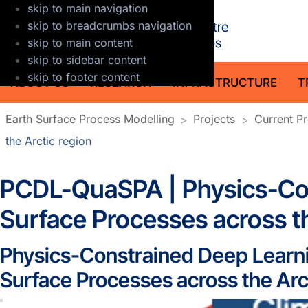
skip to main navigation
GFZ Helmholt
skip to breadcrumbs navigation
skip to main content
skip to sidebar content
skip to footer content
ABOUT US
RESEARCH
INFRASTRUCTURE
T
Earth Surface Process Modelling
Projects
Current Pr
the Arctic region
PCDL-QuaSPA | Physics-Con
Surface Processes across th
Physics-Constrained Deep Learni
Surface Processes across the Ar