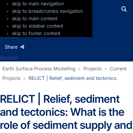
skip to main navigation
GFZ Helmholtz Centre for Geosciences
skip to breadcrumbs navigation
skip to main content
Press
skip to sidebar content
Jobs
skip to footer content
Contact
Share
Deutsch
Earth Surface Process Modelling
Projects
Current
Projects
RELICT | Relief, sediment and tectonics.
RELICT | Relief, sediment
and tectonics: What is the
role of sediment supply and