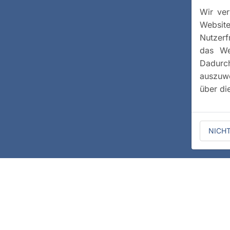
Wir ver
Website
Nutzerf
das We
Dadurc
auszuwe
über di
NICH