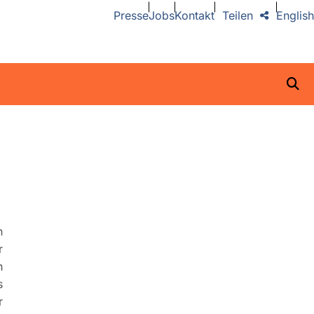
Presse
Jobs
Kontakt
Teilen
English
n
r
h
s
r