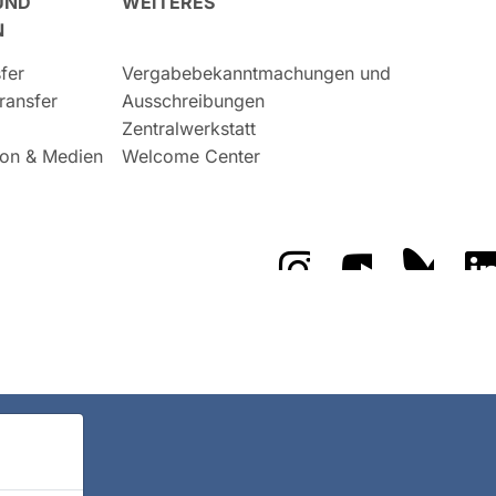
UND
WEITERES
N
fer
Vergabebekanntmachungen und
ransfer
Ausschreibungen
Zentralwerkstatt
on & Medien
Welcome Center
Das GFZ auf Instragr
Das GFZ auf 
Das GF