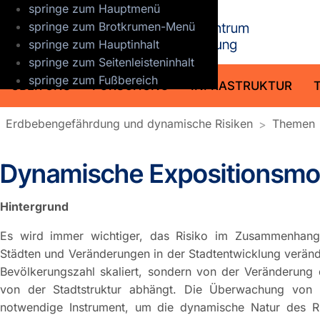
springe zum Hauptmenü
GFZ Helmho
springe zum Brotkrumen-Menü
springe zum Hauptinhalt
springe zum Seitenleisteninhalt
springe zum Fußbereich
ÜBER UNS
FORSCHUNG
INFRASTRUKTUR
Erdbebengefährdung und dynamische Risiken
Themen
Dynamische Expositionsmo
Hintergrund
Es wird immer wichtiger, das Risiko im Zusammenhang
Städten und Veränderungen in der Stadtentwicklung verände
Bevölkerungszahl skaliert, sondern von der Veränderun
von der Stadtstruktur abhängt. Die Überwachung von Ex
notwendige Instrument, um die dynamische Natur des Ri