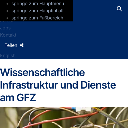
springe zum Hauptmenü
GFZ Helmholtz-Zentrum für Geoforsch
springe zum Hauptinhalt
springe zum Fußbereich
Presse
Jobs
Kontakt
Teilen
English
Wissenschaftliche
Infrastruktur und Dienste
am GFZ