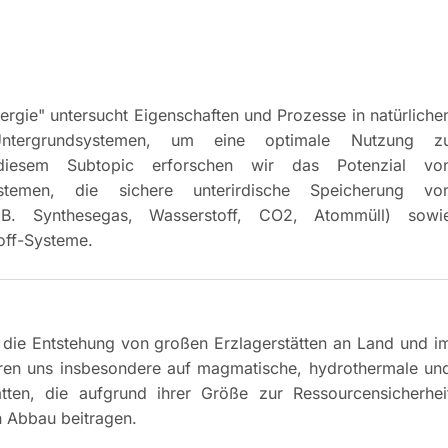
rgie" untersucht Eigenschaften und Prozesse in natürliche
Untergrundsystemen, um eine optimale Nutzung z
 diesem Subtopic erforschen wir das Potenzial vo
stemen, die sichere unterirdische Speicherung vo
 B. Synthesegas, Wasserstoff, CO2, Atommüll) sowi
off-Systeme.
t die Entstehung von großen Erzlagerstätten an Land und i
eren uns insbesondere auf magmatische, hydrothermale un
ätten, die aufgrund ihrer Größe zur Ressourcensicherhei
 Abbau beitragen.