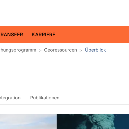
ltz-Zentrum für Geoforschung
TRANSFER
KARRIERE
schungsprogramm
Georessourcen
Überblick
ntegration
Publikationen