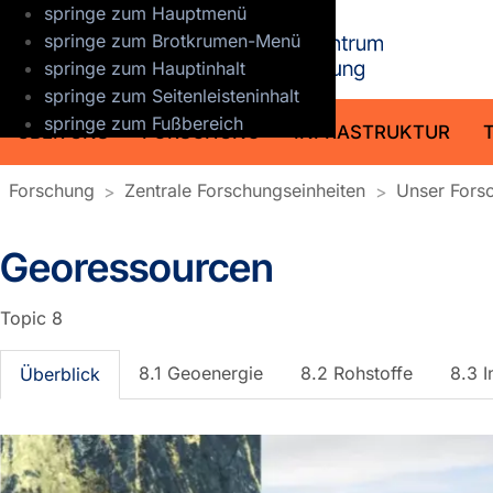
springe zum Hauptmenü
GFZ Helmho
springe zum Brotkrumen-Menü
springe zum Hauptinhalt
springe zum Seitenleisteninhalt
springe zum Fußbereich
ÜBER UNS
FORSCHUNG
INFRASTRUKTUR
Forschung
Zentrale Forschungseinheiten
Unser For
Georessourcen
Topic 8
8.1 Geoenergie
8.2 Rohstoffe
8.3 I
Überblick