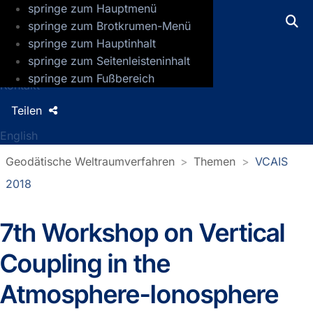
springe zum Hauptmenü
GFZ Helmholtz-Zentrum für Geoforsch
springe zum Brotkrumen-Menü
springe zum Hauptinhalt
Presse
springe zum Seitenleisteninhalt
Jobs
springe zum Fußbereich
Kontakt
Teilen
English
Geodätische Weltraumverfahren
Themen
VCAIS
2018
7th Workshop on Vertical
Coupling in the
Atmosphere-Ionosphere