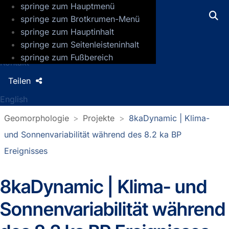
springe zum Hauptmenü
GFZ Helmholtz-Zentrum für Geoforsch
springe zum Brotkrumen-Menü
springe zum Hauptinhalt
Presse
springe zum Seitenleisteninhalt
Jobs
springe zum Fußbereich
Kontakt
Teilen
English
Geomorphologie
Projekte
8kaDynamic | Klima-
und Sonnenvariabilität während des 8.2 ka BP
Ereignisses
8kaDynamic | Klima- und
Sonnenvariabilität während