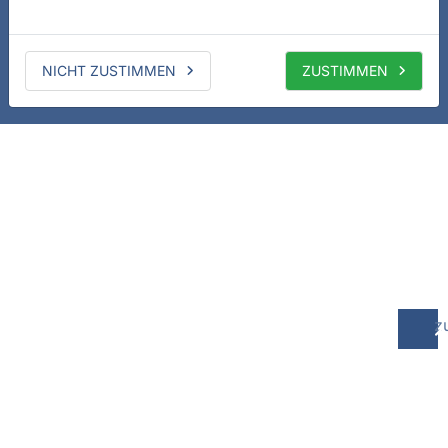
NICHT ZUSTIMMEN
ZUSTIMMEN
z