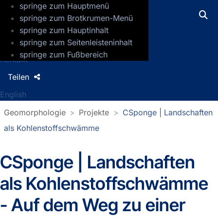
springe zum Hauptmenü
GFZ Helmholtz-Zentrum für Geoforsch
springe zum Brotkrumen-Menü
springe zum Hauptinhalt
Presse
springe zum Seitenleisteninhalt
Jobs
springe zum Fußbereich
Kontakt
Teilen
English
Geomorphologie
Projekte
CSponge | Landschaften
als Kohlenstoffschwämme
CSponge | Landschaften
als Kohlenstoffschwämme
- Auf dem Weg zu einer