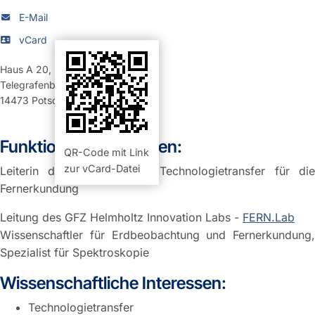
E-Mail
vCard
Haus A 20
,
Raum 312 (Büro)
Telegrafenberg
14473
Potsdam
Funktion und Aufgaben:
QR-Code mit Link
zur vCard-Datei
Leiterin der Arbeitsgruppe Technologietransfer für die
Fernerkundung
Leitung des GFZ Helmholtz Innovation Labs -
FERN.Lab
Wissenschaftler für Erdbeobachtung und Fernerkundung,
Spezialist für Spektroskopie
Wissenschaftliche Interessen:
Technologietransfer