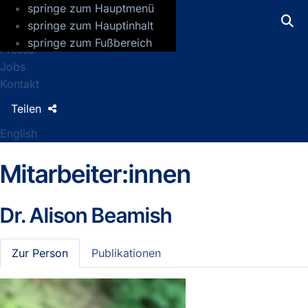
springe zum Hauptmenü
GFZ Helmholtz-Zentrum für Geoforsch
springe zum Hauptinhalt
springe zum Fußbereich
Presse
Jobs
Kontakt
Teilen
English
Mitarbeiter:innen
Dr.
Alison Beamish
Zur Person
Publikationen