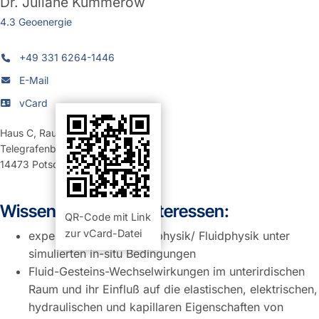
Dr.
Juliane Kummerow
4.3 Geoenergie
+49 331 6264-1446
E-Mail
vCard
Haus C
,
Raum 224 (Büro)
Telegrafenberg
14473
Potsdam
Wissenschaftliche Interessen:
QR-Code mit Link
zur vCard-Datei
experimentelle Gesteinsphysik/ Fluidphysik unter
simulierten in-situ Bedingungen
Fluid-Gesteins-Wechselwirkungen im unterirdischen
Raum und ihr Einfluß auf die elastischen, elektrischen,
hydraulischen und kapillaren Eigenschaften von