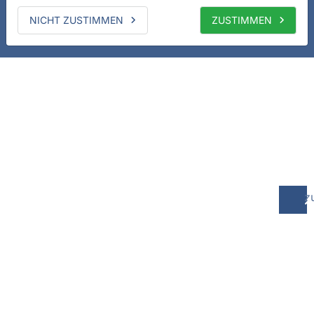
NICHT ZUSTIMMEN
ZUSTIMMEN
z