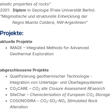
elastic properties of rocks"
2001:
Diplom
in Geologie (Freie Universität Berlin):
"Magmatische und strukturelle Entwicklung der
Negra Muerta Caldera, NW-Argentinien"
Projekte:
aktuelle Projekte
IMAGE – Integrated Methods for Advanced
Geothermal Exploration
abgeschlossene Projekte
Qualifizierung geothermischer Technologie -
Integration von Untertage- und Übertagesystemen
CO
CARE –
CO
site Closure Assessment REsearch
2
2
SiteChar –
Characterisation of European CO
Storage
2
COSONOStRA –
CO
-SO
-NO
Stimulated Rock
2
2
x
Alteration