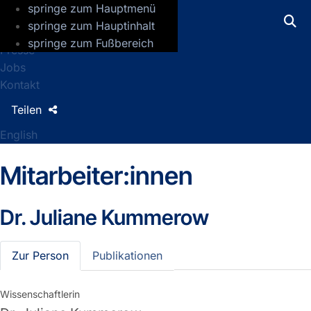
springe zum Hauptmenü
GFZ Helmholtz-Zentrum für Geoforsch
springe zum Hauptinhalt
springe zum Fußbereich
Presse
Jobs
Kontakt
Teilen
English
Mitarbeiter:innen
Dr.
Juliane Kummerow
Zur Person
Publikationen
Wissenschaftlerin