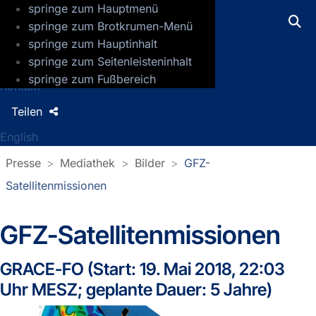
springe zum Hauptmenü
GFZ Helmholtz-Zentrum für Geoforsch
springe zum Brotkrumen-Menü
springe zum Hauptinhalt
Presse
springe zum Seitenleisteninhalt
Jobs
springe zum Fußbereich
Kontakt
Teilen
English
Presse
Mediathek
Bilder
GFZ-
Satellitenmissionen
GFZ-Satellitenmissionen
GRACE-FO (Start: 19. Mai 2018, 22:03
Uhr MESZ; geplante Dauer: 5 Jahre)