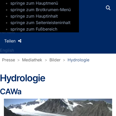
springe zum Hauptmenü
GFZ Helmholtz-Zentrum für Geoforsch
springe zum Brotkrumen-Menü
springe zum Hauptinhalt
Presse
springe zum Seitenleisteninhalt
Jobs
springe zum Fußbereich
Kontakt
Teilen
English
Presse
Mediathek
Bilder
Hydrologie
Hydrologie
CAWa