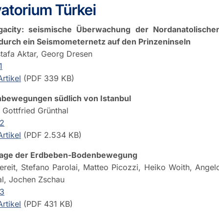
atorium Türkei
gacity: seismische Überwachung der Nordanatolische
durch ein Seismometernetz auf den Prinzeninseln
stafa Aktar, Georg Dresen
1
rtikel
(PDF 339 KB)
nbewegungen südlich von Istanbul
 Gottfried Grünthal
.2
rtikel
(PDF 2.534 KB)
rsage der Erdbeben-Bodenbewegung
kereit, Stefano Parolai, Matteo Picozzi, Heiko Woith, Angel
sal, Jochen Zschau
.3
rtikel
(PDF 431 KB)