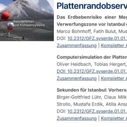
Plattenrandobserv
Das Erdbebenrisiko einer Me
Verwerfungszone vor Istanbul 
Marco Bohnhoff, Fatih Bulut, Mu
DOI:
10.2312/GFZ.syserde.01.01.
Zusammenfassung
|
Kompletter A
Computersimulation der Platte
Oliver Heidbach, Tobias Hergert,
DOI:
10.2312/GFZ.syserde.01.01
Zusammenfassung
|
Kompletter A
Sekunden für Istanbul: Vorhe
Birger-Gottfried Lühr, Claus Mil
Strollo, Mustafa Erdik, Atilla An
DOI:
10.2312/GFZ.syserde.01.01
Zusammenfassung
|
Kompletter A