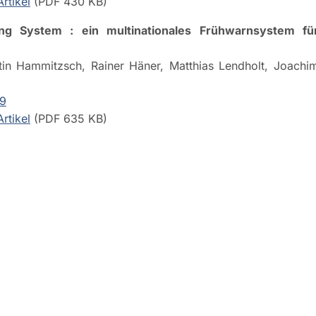
rtikel
(PDF 430 KB)
ng System : ein multinationales Frühwarnsystem fü
in Hammitzsch, Rainer Häner, Matthias Lendholt, Joachi
.9
rtikel
(PDF 635 KB)