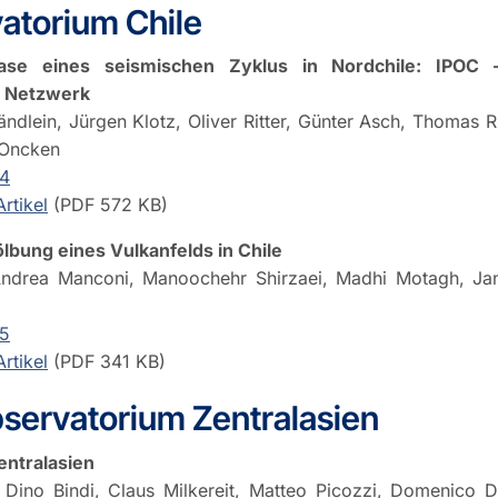
atorium Chile
ase eines seismischen Zyklus in Nordchile: IPOC 
s Netzwerk
rändlein, Jürgen Klotz, Oliver Ritter, Günter Asch, Thomas R
 Oncken
.4
rtikel
(PDF 572 KB)
lbung eines Vulkanfelds in Chile
Andrea Manconi, Manoochehr Shirzaei, Madhi Motagh, Ja
.5
rtikel
(PDF 341 KB)
servatorium Zentralasien
entralasien
, Dino Bindi, Claus Milkereit, Matteo Picozzi, Domenico D