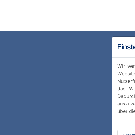
Einst
Wir ver
Website
Nutzerf
das We
Dadurc
auszuwe
über di