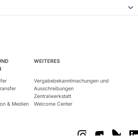
UND
WEITERES
N
fer
Vergabebekanntmachungen und
ransfer
Ausschreibungen
Zentralwerkstatt
on & Medien
Welcome Center
Das GFZ auf Instragr
Das GFZ auf 
Das GF