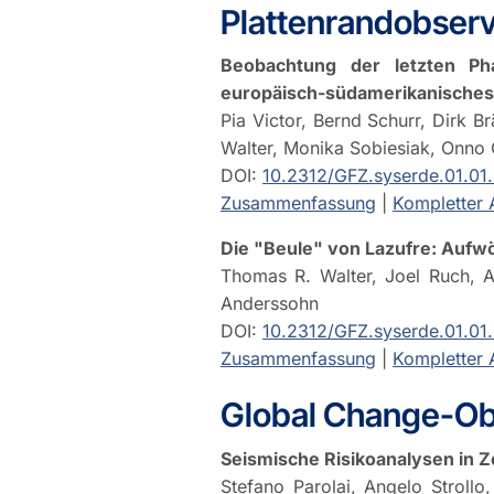
Plattenrandobserv
Beobachtung der letzten Ph
europäisch-südamerikanische
Pia Victor, Bernd Schurr, Dirk B
Walter, Monika Sobiesiak, Onno
DOI:
10.2312/GFZ.syserde.01.01
Zusammenfassung
|
Kompletter A
Die "Beule" von Lazufre: Aufwö
Thomas R. Walter, Joel Ruch, 
Anderssohn
DOI:
10.2312/GFZ.syserde.01.01
Zusammenfassung
|
Kompletter A
Global Change-Ob
Seismische Risikoanalysen in Z
Stefano Parolai, Angelo Strollo