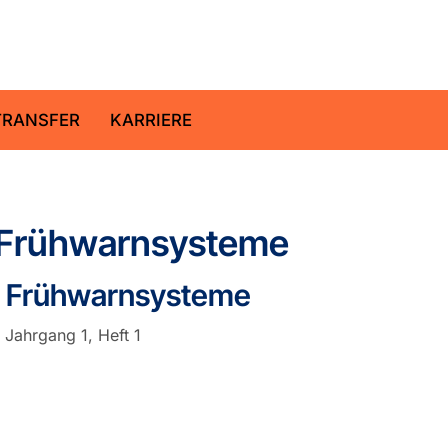
ltz-Zentrum für Geoforschung
TRANSFER
KARRIERE
d Frühwarnsysteme
d Frühwarnsysteme
 Jahrgang 1, Heft 1