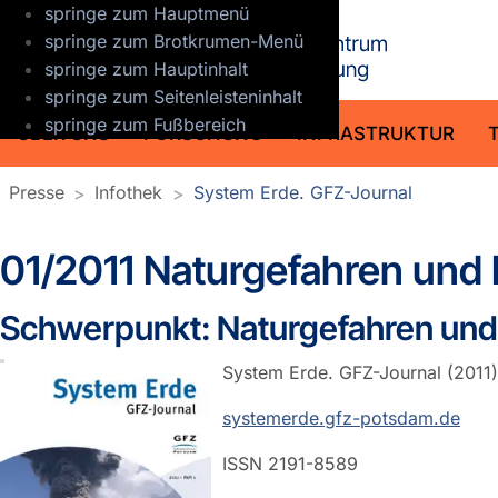
springe zum Hauptmenü
GFZ Helmho
springe zum Brotkrumen-Menü
springe zum Hauptinhalt
springe zum Seitenleisteninhalt
springe zum Fußbereich
ÜBER UNS
FORSCHUNG
INFRASTRUKTUR
Presse
Infothek
System Erde. GFZ-Journal
01/2011 Naturgefahren un
Schwerpunkt: Naturgefahren un
System Erde. GFZ-Journal (2011)
systemerde.gfz-potsdam.de
ISSN 2191-8589