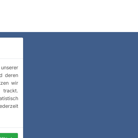
 unserer
nd deren
tzen wir
trackt.
istisch
ederzeit