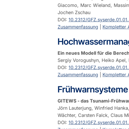
Giacomo, Marc Wieland, Massimi
Jochen Zschau
DOI:
10.2312/GFZ.syserde.01.01
Zusammenfassung
|
Kompletter A
Hochwassermana
Ein neues Modell für die Ber
Sergiy Vorogushyn, Heiko Apel, 
DOI:
10.2312/GFZ.syserde.01.01.
Zusammenfassung
|
Kompletter A
Frühwarnsysteme
GITEWS - das Tsunami-Frühwar
Jörn Lauterjung, Winfried Hank
Wächter, Carsten Falck, Claus Mi
DOI:
10.2312/GFZ.syserde.01.01