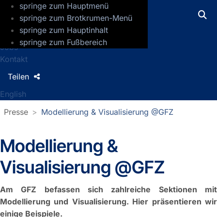
springe zum Hauptmenü
GFZ Helmholtz-Zentrum für Geoforsch
springe zum Brotkrumen-Menü
springe zum Hauptinhalt
Presse
springe zum Fußbereich
Jobs
Kontakt
Teilen
English
Presse
Modellierung & Visualisierung @GFZ
Modellierung &
Visualisierung @GFZ
Am GFZ befassen sich zahlreiche Sektionen mit
Modellierung und Visualisierung. Hier präsentieren wir
einige Beispiele.