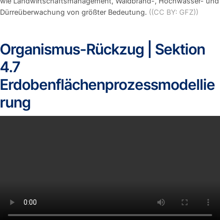
wie Landwirtschaftsmanagement, Waldbrand-, Hochwasser- und
Dürreüberwachung von größter Bedeutung.
((CC BY: GFZ))
Organismus-Rückzug | Sektion
4.7
Erdobenflächenprozessmodellie
rung