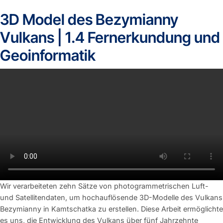
3D Model des Bezymianny
Vulkans | 1.4 Fernerkundung und
Geoinformatik
Wir verarbeiteten zehn Sätze von photogrammetrischen Luft-
und Satellitendaten, um hochauflösende 3D-Modelle des Vulkans
Bezymianny in Kamtschatka zu erstellen. Diese Arbeit ermöglichte
es uns, die Entwicklung des Vulkans über fünf Jahrzehnte