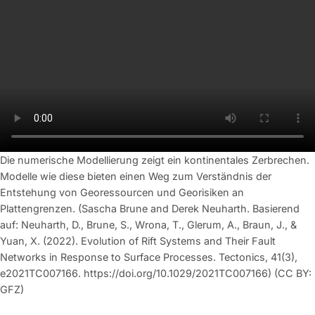
Die numerische Modellierung zeigt ein kontinentales Zerbrechen.
Modelle wie diese bieten einen Weg zum Verständnis der
Entstehung von Georessourcen und Georisiken an
Plattengrenzen. (Sascha Brune and Derek Neuharth. Basierend
auf: Neuharth, D., Brune, S., Wrona, T., Glerum, A., Braun, J., &
Yuan, X. (2022). Evolution of Rift Systems and Their Fault
Networks in Response to Surface Processes. Tectonics, 41(3),
e2021TC007166. https://doi.org/10.1029/2021TC007166) (CC BY:
GFZ)