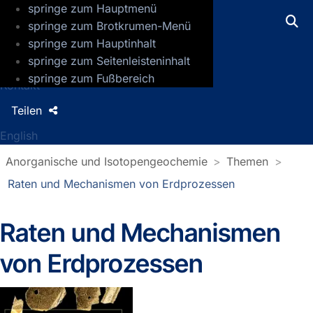
springe zum Hauptmenü
GFZ Helmholtz-Zentrum für Geoforsch
springe zum Brotkrumen-Menü
springe zum Hauptinhalt
Presse
springe zum Seitenleisteninhalt
Jobs
springe zum Fußbereich
Kontakt
Teilen
English
Anorganische und Isotopengeochemie
Themen
Raten und Mechanismen von Erdprozessen
Raten und Mechanismen
von Erdprozessen