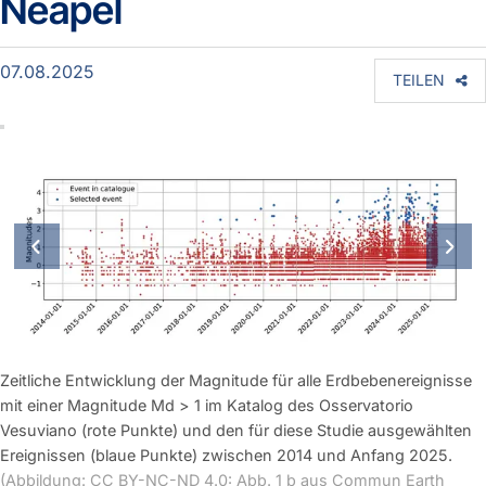
Neapel
07.08.2025
TEILEN
vorherige Folie
näch
Zeitliche Entwicklung der Magnitude für alle Erdbebenereignisse
mit einer Magnitude Md > 1 im Katalog des Osservatorio
Vesuviano (rote Punkte) und den für diese Studie ausgewählten
Ereignissen (blaue Punkte) zwischen 2014 und Anfang 2025.
(Abbildung: CC BY-NC-ND 4.0: Abb. 1 b aus Commun Earth