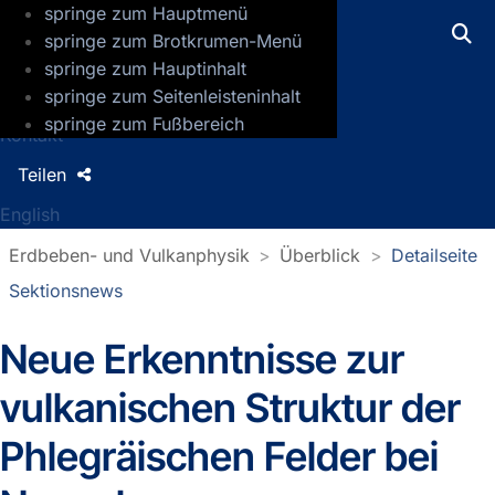
springe zum Hauptmenü
GFZ Helmholtz-Zentrum für Geoforsch
springe zum Brotkrumen-Menü
springe zum Hauptinhalt
Presse
springe zum Seitenleisteninhalt
Jobs
springe zum Fußbereich
Kontakt
Teilen
English
Erdbeben- und Vulkanphysik
Überblick
Detailseite
Sektionsnews
Neue Erkenntnisse zur
Detailseite Sektionsnews
vulkanischen Struktur der
Phlegräischen Felder bei