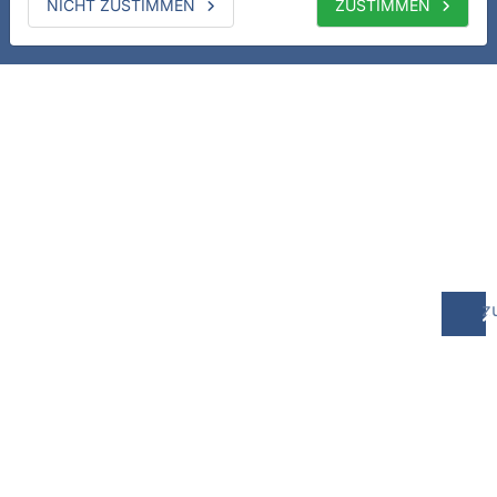
NICHT ZUSTIMMEN
ZUSTIMMEN
z