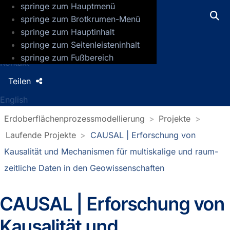
springe zum Hauptmenü
GFZ Helmholtz-Zentrum für Geoforsch
springe zum Brotkrumen-Menü
springe zum Hauptinhalt
Presse
springe zum Seitenleisteninhalt
Jobs
springe zum Fußbereich
Kontakt
Teilen
English
Erdoberflächenprozessmodellierung
Projekte
Laufende Projekte
CAUSAL | Erforschung von
Kausalität und Mechanismen für multiskalige und raum-
zeitliche Daten in den Geowissenschaften
CAUSAL | Erforschung von
Kausalität und