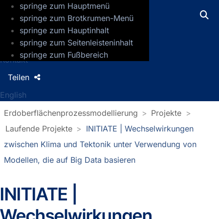
springe zum Hauptmenü
GFZ Helmholtz-Zentrum für Geoforsch
springe zum Brotkrumen-Menü
springe zum Hauptinhalt
Presse
springe zum Seitenleisteninhalt
Jobs
springe zum Fußbereich
Kontakt
Teilen
English
Erdoberflächenprozessmodellierung
Projekte
Laufende Projekte
INITIATE | Wechselwirkungen
zwischen Klima und Tektonik unter Verwendung von
Modellen, die auf Big Data basieren
INITIATE |
Wechselwirkungen