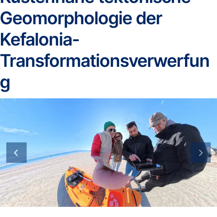
Geomorphologie der
Kefalonia-
Transformationsverwerfun
g
vorherige Folie
näch