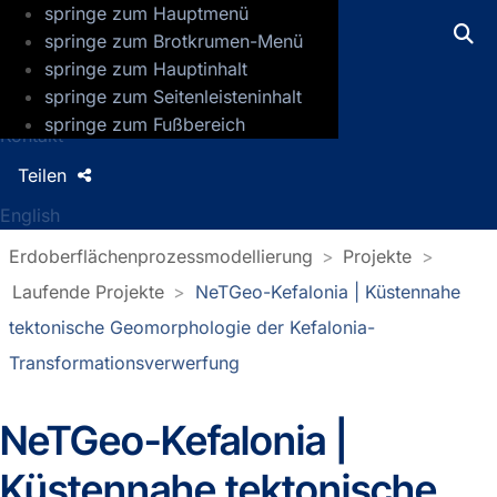
springe zum Hauptmenü
GFZ Helmholtz-Zentrum für Geoforsch
springe zum Brotkrumen-Menü
springe zum Hauptinhalt
Presse
springe zum Seitenleisteninhalt
Jobs
springe zum Fußbereich
Kontakt
Teilen
English
Erdoberflächenprozessmodellierung
Projekte
Laufende Projekte
NeTGeo-Kefalonia | Küstennahe
tektonische Geomorphologie der Kefalonia-
Transformationsverwerfung
NeTGeo-Kefalonia |
Küstennahe tektonische