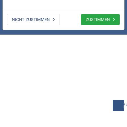
NICHT ZUSTIMMEN
ZUSTIMMEN
z