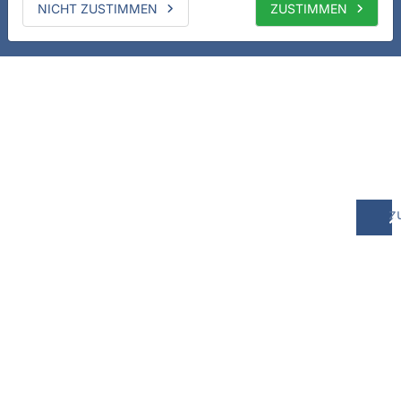
NICHT ZUSTIMMEN
ZUSTIMMEN
z