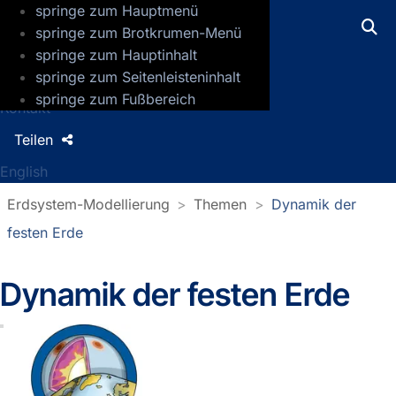
springe zum Hauptmenü
GFZ Helmholtz-Zentrum für Geoforsch
springe zum Brotkrumen-Menü
springe zum Hauptinhalt
Presse
springe zum Seitenleisteninhalt
Jobs
springe zum Fußbereich
Kontakt
Teilen
English
Erdsystem-Modellierung
Themen
Dynamik der
festen Erde
Dynamik der festen Erde