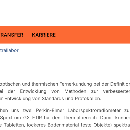
ltz-Zentrum für Geoforschung
TRANSFER
KARRIERE
trallabor
 optischen und thermischen Fernerkundung bei der Definitio
bei der Entwicklung von Methoden zur verbesserte
er Entwicklung von Standards und Protokollen.
ehen uns zwei Perkin-Elmer Laborspektroradiometer zu
Spextrum GX FTIR für den Thermalbereich. Damit könne
te Tabletten, lockeres Bodenmaterial feste Objekte) spektra