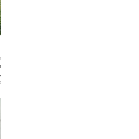
e
m
,
e