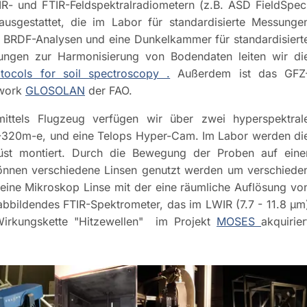
R- und FTIR-Feldspektralradiometern (z.B. ASD FieldSpec
usgestattet, die im Labor für standardisierte Messunge
 BRDF-Analysen und eine Dunkelkammer für standardisiert
lungen zur Harmonisierung von Bodendaten leiten wir di
cols for soil spectroscopy .
Außerdem ist das GFZ
twork
GLOSOLAN
der FAO.
ittels Flugzeug verfügen wir über zwei hyperspektral
320m-e, und eine Telops Hyper-Cam. Im Labor werden di
rüst montiert. Durch die Bewegung der Proben auf eine
können verschiedene Linsen genutzt werden um verschiede
 eine Mikroskop Linse mit der eine räumliche Auflösung vo
abbildendes FTIR-Spektrometer, das im LWIR (7.7 - 11.8 µm
Wirkungskette "Hitzewellen" im Projekt
MOSES
akquirier