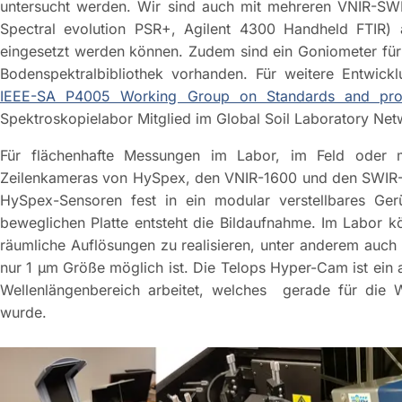
untersucht werden. Wir sind auch mit mehreren VNIR-SWI
Spectral evolution PSR+, Agilent 4300 Handheld FTIR) a
eingesetzt werden können. Zudem sind ein Goniometer für
Bodenspektralbibliothek vorhanden. Für weitere Entwick
IEEE-SA P4005 Working Group on Standards and proto
Spektroskopielabor Mitglied im Global Soil Laboratory Ne
Für flächenhafte Messungen im Labor, im Feld oder m
Zeilenkameras von HySpex, den VNIR-1600 und den SWIR-
HySpex-Sensoren fest in ein modular verstellbares Ge
beweglichen Platte entsteht die Bildaufnahme. Im Labor 
räumliche Auflösungen zu realisieren, unter anderem auch
nur 1 µm Größe möglich ist. Die Telops Hyper-Cam ist ein 
Wellenlängenbereich arbeitet, welches gerade für die 
wurde.