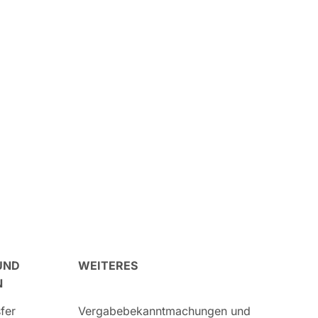
UND
WEITERES
N
fer
Vergabebekanntmachungen und