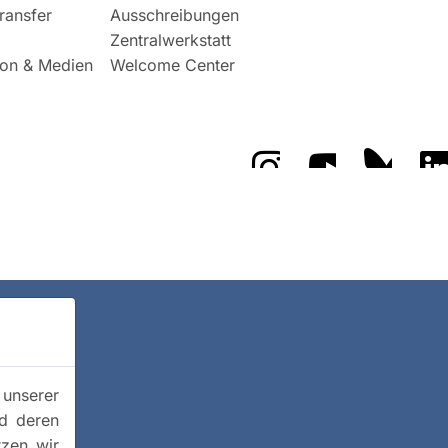
ransfer
Ausschreibungen
Zentralwerkstatt
on & Medien
Welcome Center
Das GFZ auf Instragr
Das GFZ auf 
Das GF
 unserer
nd deren
tzen wir