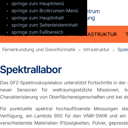
springe zum Hauptmenü
GFZ Helmho
springe zum Brotkrumen-Menü
springe zum Hauptinhalt
springe zum Seitenleisteninhalt
springe zum Fußbereich
ÜBER UNS
FORSCHUNG
INFRASTRUKTUR
Fernerkundung und Geoinformatik
Infrastruktur
Spek
Spektrallabor
Das GFZ-Spektroskopielabor unterstützt Fortschritte in der
neuer Sensoren für weltraumgestützte Missionen, 
Charakterisierung von Oberflächeneigenschaften und bei d
Für punktuelle spektral hochauflösende Messungen st
Verfügung, ein Lambda 950 für den VNIR-SWIR und ein 
verschiedenste Materialien (Flüssigkeiten, Pulver, gepress