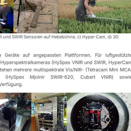
IR und SWIR Sensoren auf Hebebühne, c) Hyper-Cam, d) 3D
Geräte auf angepassten Plattformen. Für luftgestützt
en Hyperspektralkameras (HySpex VNIR und SWIR, HyperCa
tehen mehrere multispektrale Vis/NIR- (Tetracam Mini MCA
s (HySpex Mjolnir SWIR-620, Cubert VNIR) sowi
Verfügung.