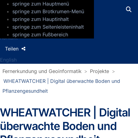
springe zum Hauptmenü
GFZ Helmholtz-Zentrum für Geoforsch
springe zum Brotkrumen-Menü
springe zum Hauptinhalt
Presse
springe zum Seitenleisteninhalt
Jobs
springe zum Fußbereich
Kontakt
Teilen
English
Fernerkundung und Geoinformatik
Projekte
WHEATWATCHER | Digital überwachte Boden und
Pflanzengesundheit
WHEATWATCHER | Digital
überwachte Boden und