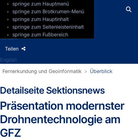
springe zum Hauptmenü
GFZ Helmholtz-Zentrum für Geoforsch
springe zum Brotkrumen-Menü
springe zum Hauptinhalt
Presse
springe zum Seitenleisteninhalt
Jobs
springe zum Fußbereich
Kontakt
Teilen
English
Fernerkundung und Geoinformatik
Überblick
Detailseite Sektionsnews
Sektionsnews
Präsentation modernster
Drohnentechnologie am
GFZ