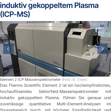
induktiv gekoppeltem Plasma
(ICP-MS)
vorherige Folie
näch
Element 2 ICP Massenspektrometer
(Foto: B. Chen)
Das Thermo Scientific Element 2 ist ein hochempfindliches,
hochauflösendes Sektorfeld-Massenspektrometer mit
induktiv gekoppeltem Plasma. Führen Sie genaue und
zuverlässige quantitative Multi-Element-Analysen im
Spurenbereich durch, mit höchster Empfindlichkeit und