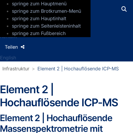
springe zum Hauptmenü
GFZ Helmholtz-Zentrum für Geoforsch
springe zum Brotkrumen-Menü
springe zum Hauptinhalt
Presse
springe zum Seitenleisteninhalt
Jobs
springe zum Fußbereich
Kontakt
Teilen
English
Infrastruktur
Element 2 | Hochauflösende ICP-MS
Element 2 |
Hochauflösende ICP-MS
Element 2 | Hochauflösende
Massenspektrometrie mit