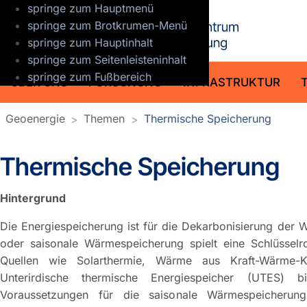
springe zum Hauptmenü
GFZ Helmho
springe zum Brotkrumen-Menü
springe zum Hauptinhalt
springe zum Seitenleisteninhalt
springe zum Fußbereich
ÜBER UNS
FORSCHUNG
INFRASTRUKTUR
Geoenergie
Themen
Thermische Speicherung
Thermische Speicherung
Hintergrund
Die Energiespeicherung ist für die Dekarbonisierung der W
oder saisonale Wärmespeicherung spielt eine Schlüsselro
Quellen wie Solarthermie, Wärme aus Kraft-Wärme-Ko
Unterirdische thermische Energiespeicher (UTES) b
Voraussetzungen für die saisonale Wärmespeicheru