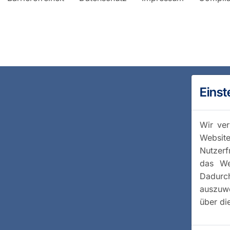
Einst
Wir ver
Website
Nutzerf
das We
Dadurc
auszuwe
über di