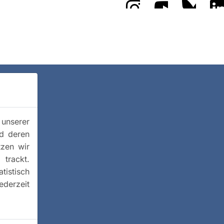
 unserer
nd deren
tzen wir
trackt.
istisch
ederzeit