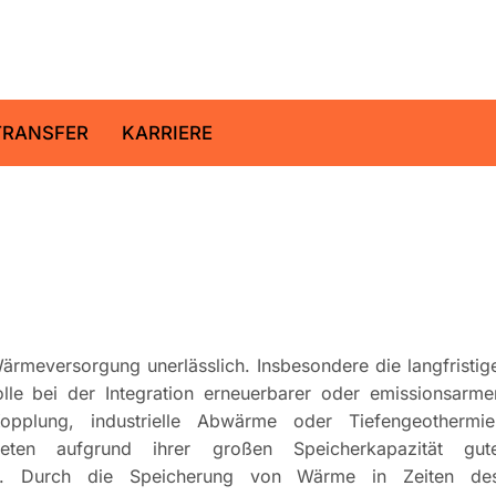
ltz-Zentrum für Geoforschung
TRANSFER
KARRIERE
ärmeversorgung unerlässlich. Insbesondere die langfristig
lle bei der Integration erneuerbarer oder emissionsarme
pplung, industrielle Abwärme oder Tiefengeothermie
ieten aufgrund ihrer großen Speicherkapazität gut
ng. Durch die Speicherung von Wärme in Zeiten de