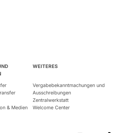
UND
WEITERES
N
fer
Vergabebekanntmachungen und
ransfer
Ausschreibungen
Zentralwerkstatt
on & Medien
Welcome Center
Das GFZ auf Instragr
Das GFZ auf 
Das GF