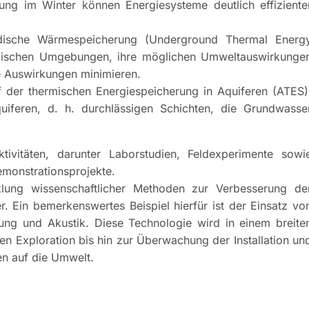
ng im Winter können Energiesysteme deutlich effiziente
irdische Wärmespeicherung (Underground Thermal Energ
ogischen Umgebungen, ihre möglichen Umweltauswirkunge
e Auswirkungen minimieren.
f der thermischen Energiespeicherung in Aquiferen (ATES)
feren, d. h. durchlässigen Schichten, die Grundwasse
ivitäten, darunter Laborstudien, Feldexperimente sowi
emonstrationsprojekte.
klung wissenschaftlicher Methoden zur Verbesserung de
. Ein bemerkenswertes Beispiel hierfür ist der Einsatz vo
ng und Akustik. Diese Technologie wird in einem breite
 Exploration bis hin zur Überwachung der Installation un
en auf die Umwelt.