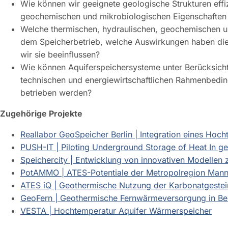
Wie können wir geeignete geologische Strukturen effi
geochemischen und mikrobiologischen Eigenschaften 
Welche thermischen, hydraulischen, geochemischen 
dem Speicherbetrieb, welche Auswirkungen haben die
wir sie beeinflussen?
Wie können Aquiferspeichersysteme unter Berücksicht
technischen und energiewirtschaftlichen Rahmenbedin
betrieben werden?
Zugehörige Projekte
Reallabor GeoSpeicher Berlin | Integration eines Ho
PUSH-IT | Piloting Underground Storage of Heat In g
Speichercity | Entwicklung von innovativen Modellen 
PotAMMO | ATES-Potentiale der Metropolregion Man
ATES iQ | Geothermische Nutzung der Karbonatgeste
GeoFern | Geothermische Fernwärmeversorgung in Ber
VESTA | Hochtemperatur Aquifer Wärmerspeicher