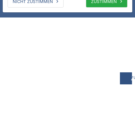
NICHT ZUSTIMMEN
ZUSTIMMEN
z