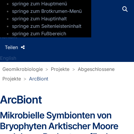
springe zum Hauptmenü
GFZ Helmholtz-Zentrum für Geoforsch
springe zum Brotkrumen-Menü
springe zum Hauptinhalt
Presse
springe zum Seitenleisteninhalt
Jobs
springe zum Fußbereich
Kontakt
Teilen
English
Geomikrobiologie
Projekte
Abgeschlossene
Projekte
ArcBiont
ArcBiont
Mikrobielle Symbionten von
Bryophyten Arktischer Moore