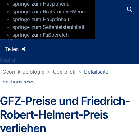
springe zum Hauptmenü
GFZ Helmholtz-Zentrum für Geoforsch
springe zum Brotkrumen-Menü
springe zum Hauptinhalt
Presse
springe zum Seitenleisteninhalt
Jobs
springe zum Fußbereich
Kontakt
Teilen
English
Geomikrobiologie
Überblick
Detailseite
Sektionsnews
GFZ-Preise und Friedrich-
Detailseite Sektionsnews
Robert-Helmert-Preis
verliehen