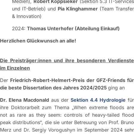
Medien),
Robert Koppsieker
(Sektion 5.3 IT-Service
und IT-Betrieb) und
Pia Klinghammer
(Team Transfer
& Innovation)
2024:
Thomas Unterhofer (Abteilung Einkauf)
Herzlichen Glückwunsch an alle!
Die Preisträger:innen und ihre besonderen Verdienste
im Einzelnen
Der
Friedrich-Robert-Helmert-Preis
der GFZ-Friends
für
die beste Dissertation des Jahres 2024/2025
ging an
Dr. Elena Macdonald
aus der
Sektion 4.4 Hydrologie
für
ihre Doktorarbeit zum Thema „When extreme floods are
not as rare as they seem: controls of heavy-tailed flood
peak distributions“, die sie unter Betreuung von Prof. Bruno
Merz und Dr. Sergiy Vorogushyn im September 2024 sehr