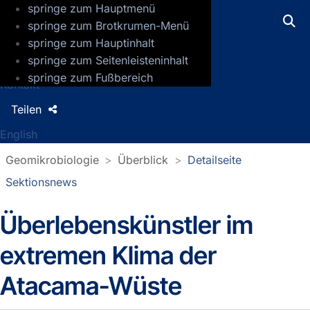
springe zum Hauptmenü
GFZ Helmholtz-Zentrum für Geoforsch
springe zum Brotkrumen-Menü
springe zum Hauptinhalt
Presse
springe zum Seitenleisteninhalt
Jobs
springe zum Fußbereich
Kontakt
Teilen
English
Geomikrobiologie
Überblick
Detailseite
Sektionsnews
Überlebenskünstler im
Detailseite Sektionsnews
extremen Klima der
Atacama-Wüste