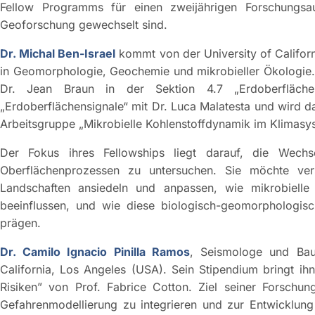
Fellow Programms für einen zweijährigen Forschungs
Geoforschung gewechselt sind.
Dr. Michal Ben-Israel
kommt von der University of Californi
in Geomorphologie, Geochemie und mikrobieller Ökologie. 
Dr. Jean Braun in der Sektion 4.7 „Erdoberflächen
„Erdoberflächensignale“ mit Dr. Luca Malatesta und wird da
Arbeitsgruppe „Mikrobielle Kohlenstoffdynamik im Klimasy
Der Fokus ihres Fellowships liegt darauf, die Wechs
Oberflächenprozessen zu untersuchen. Sie möchte ver
Landschaften ansiedeln und anpassen, wie mikrobielle
beeinflussen, und wie diese biologisch-geomorphologis
prägen.
Dr. Camilo Ignacio Pinilla Ramos
, Seismologe und Baui
California, Los Angeles (USA). Sein Stipendium bringt i
Risiken” von Prof. Fabrice Cotton. Ziel seiner Forschun
Gefahrenmodellierung zu integrieren und zur Entwicklung