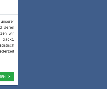
 unserer
nd deren
tzen wir
trackt.
istisch
ederzeit
MEN