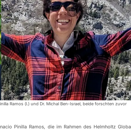
illa Ramos (l.) und Dr. Michal Ben-Israel, beide forschten zuvor
gnacio Pinilla Ramos, die im Rahmen des Helmholtz Globa