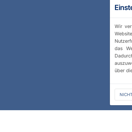
Einst
Wir ver
Website
Nutzerf
das We
Dadurc
auszuwe
über di
NICH