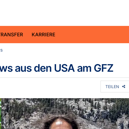
ltz-Zentrum für Geoforschung
TRANSFER
KARRIERE
ws
lows aus den USA am GFZ
TEILEN