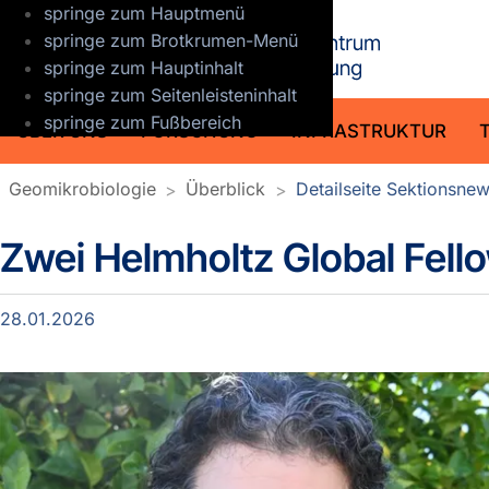
springe zum Hauptmenü
GFZ Helmho
springe zum Brotkrumen-Menü
springe zum Hauptinhalt
springe zum Seitenleisteninhalt
springe zum Fußbereich
ÜBER UNS
FORSCHUNG
INFRASTRUKTUR
Geomikrobiologie
Überblick
Detailseite Sektionsne
Zwei Helmholtz Global Fel
Detailseite Sektionsnews
28.01.2026