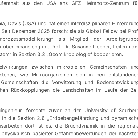
aufenthalt aus den USA ans GFZ Helmholtz-Zentrum fü
a, Davis (USA) und hat einen interdisziplinären Hintergrun
Seit Dezember 2025 forscht sie als Global Fellow bei Prof
prozessmodellierung“ als Mitglied der Arbeitsgrupp
rüber hinaus eng mit Prof. Dr. Susanne Liebner, Leiterin de
stem“ in Sektion 3.3 „Geomikrobiologie“ kooperieren.
elwirkungen zwischen mikrobiellen Gemeinschaften un
stehen, wie Mikroorganismen sich in neu entstandene
 Gemeinschaften die Verwitterung und Bodenentwicklun
chen Rückkopplungen die Landschaften im Laufe der Zei
ngenieur, forschte zuvor an der University of Souther
hn in die Sektion 2.6 „Erdbebengefährdung und dynamisch
gsarbeiten dort ist es, die Bruchdynamik in die regional
 physikalisch basierter Gefahrenbewertungen der nächste