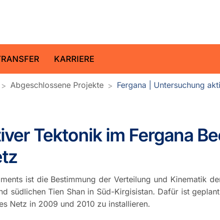
ltz-Zentrum für Geoforschung
TRANSFER
KARRIERE
Abgeschlossene Projekte
Fergana | Untersuchung akti
ver Tektonik im Fergana Bec
etz
ments ist die Bestimmung der Verteilung und Kinematik de
d südlichen Tien Shan in Süd-Kirgisistan. Dafür ist geplant
es Netz in 2009 und 2010 zu installieren.