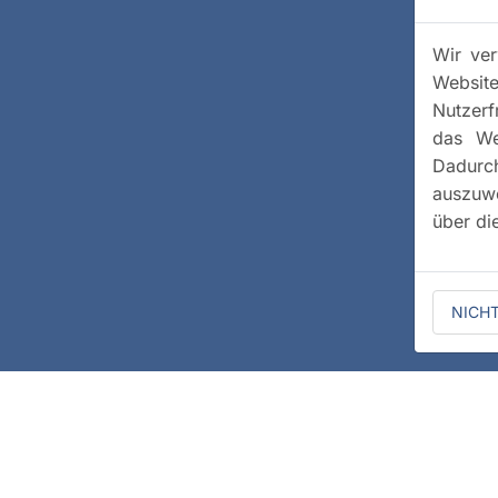
Wir ver
Website
Nutzerf
das We
Dadurc
auszuwe
über di
NICH