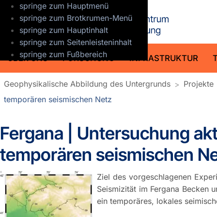
springe zum Hauptmenü
GFZ Helmho
springe zum Brotkrumen-Menü
springe zum Hauptinhalt
springe zum Seitenleisteninhalt
springe zum Fußbereich
ÜBER UNS
FORSCHUNG
INFRASTRUKTUR
Geophysikalische Abbildung des Untergrunds
Projekte
temporären seismischen Netz
Fergana | Untersuchung akti
temporären seismischen N
Ziel des vorgeschlagenen Experi
Seismizität im Fergana Becken un
ein temporäres, lokales seimisch