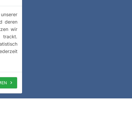
 unserer
nd deren
tzen wir
trackt.
istisch
ederzeit
MEN