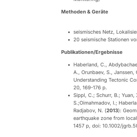
Methoden & Geräte
seismisches Netz, Lokalis
20 seismische Stationen v
Publikationen/Ergebnisse
Haberland, C., Abdybachaev,
A., Orunbaev, S., Janssen, 
Understanding Tectonic Co
20, 169-176 p.
Sippl, C.; Schurr, B.; Yuan,
S.;Oimahmadov, I.; Haberla
Radjabov, N. (
2013
): Geom
earthquake zone from local
1457 p, doi: 10.1002/jgrb.