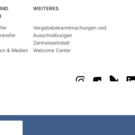
UND
WEITERES
N
fer
Vergabebekanntmachungen und
ransfer
Ausschreibungen
Zentralwerkstatt
on & Medien
Welcome Center
Das GFZ auf Instragr
Das GFZ auf 
Das GF