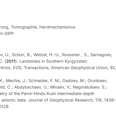
ierung, Tomographie, Herdmechanismus
om GIPP
 U., Schurr, B., Wetzel, H.-U., Roessner , S., Sarnagoev,
C. (
2011
): Landslides in Southern Kyrgyzstan:
ntrols.
EOS
, Transactions, American Geophysical Union, 92
 X.; Mechie, J.; Schneider, F. M.; Gadoev, M.; Orunbaev,
nd, C.; Abdybachaev, U.; Minaev, V.; Negmatullaev, S.;
etry of the Pamir-Hindu Kush intermediate-depth
 seismic data. Journal of Geophysical Research, 118, 1438–
50128