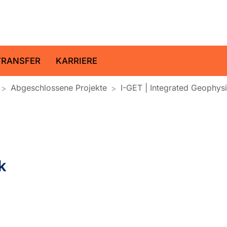
ltz-Zentrum für Geoforschung
TRANSFER
KARRIERE
Abgeschlossene Projekte
I-GET | Integrated Geophys
k