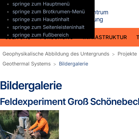
springe zum Hauptmenü
GFZ Helmho
springe zum Brotkrumen-Menü
springe zum Hauptinhalt
springe zum Seitenleisteninhalt
springe zum Fußbereich
ÜBER UNS
FORSCHUNG
INFRASTRUKTUR
Geophysikalische Abbildung des Untergrunds
Projekte
Geothermal Systems
Bildergalerie
Bildergalerie
Feldexperiment Groß Schönebec