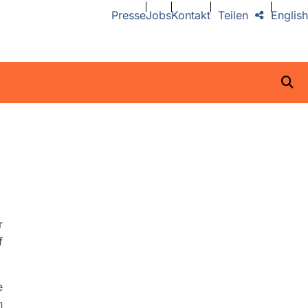
Presse
Jobs
Kontakt
Teilen
English
r
f
e
n