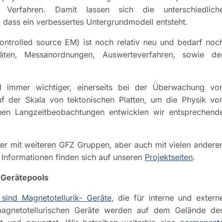
 Verfahren. Damit lassen sich die unterschiedlich
dass ein verbessertes Untergrundmodell entsteht.
ontrolled source EM) ist noch relativ neu und bedarf noc
ten, Messanordnungen, Auswerteverfahren, sowie de
rd immer wichtiger, einerseits bei der Überwachung vo
f der Skala von tektonischen Platten, um die Physik vo
nen Langzeitbeobachtungen entwicklen wir entsprechend
mer mit weiteren GFZ Gruppen, aber auch mit vielen andere
 Informationen finden sich auf unseren
Projektseiten
.
 Gerätepools
sind Magnetotellurik- Geräte
, die für interne und extern
agnetotellurischen Geräte werden auf dem Gelände de