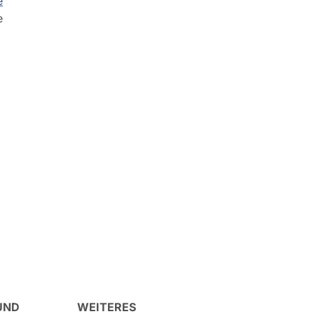
e
e
UND
WEITERES