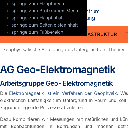
springe zum Hauptmenü
GFZ Helmho
springe zum Brotkrumen-Menü
springe zum Hauptinhalt
springe zum Seitenleisteninhalt
springe zum Fußbereich
ÜBER UNS
FORSCHUNG
INFRASTRUKTUR
Geophysikalische Abbildung des Untergrunds
Themen
AG Geo-Elektromagnetik
Arbeitsgruppe Geo- Elektromagnetik
Die
Elektromagnetik ist ein Verfahren der Geophysik
. Wes
elektrischen Leitfähigkeit im Untergrund in Raum und Zei
zugrundeliegende Prozesse abzuleiten.
Dazu kombinieren wir Messungen mit natürlichen und küns
mit Beobachtungen in Bohrungen und machen petrop