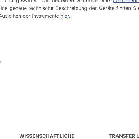
 und gewartet. Wir betreiben weiterhin eine
permanent
Eine genaue technische Beschreibung der Geräte finden Si
 Ausleihen der Instrumente
hier
.
s
WISSENSCHAFTLICHE
TRANSFER 