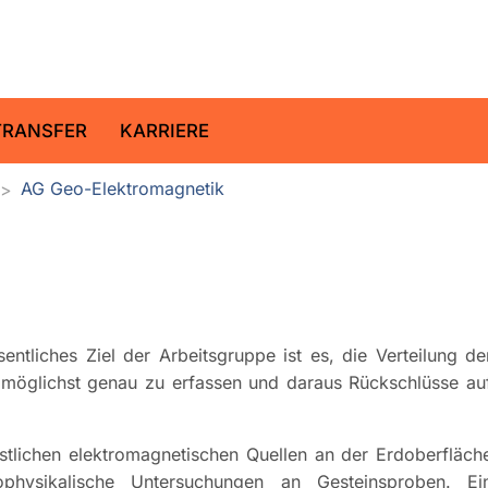
ltz-Zentrum für Geoforschung
TRANSFER
KARRIERE
AG Geo-Elektromagnetik
entliches Ziel der Arbeitsgruppe ist es, die Verteilung de
t möglichst genau zu erfassen und daraus Rückschlüsse au
tlichen elektromagnetischen Quellen an der Erdoberfläch
hysikalische Untersuchungen an Gesteinsproben. Ei