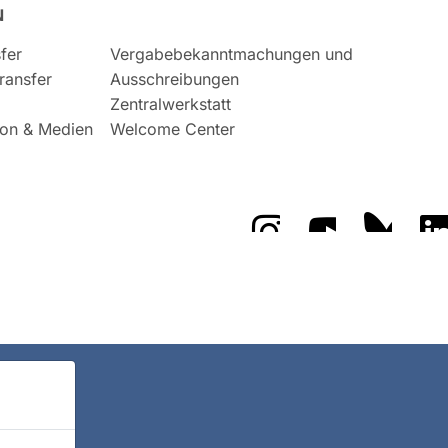
N
fer
Vergabebekanntmachungen und
ransfer
Ausschreibungen
Zentralwerkstatt
on & Medien
Welcome Center
Das GFZ auf Instragr
Das GFZ auf 
Das GF