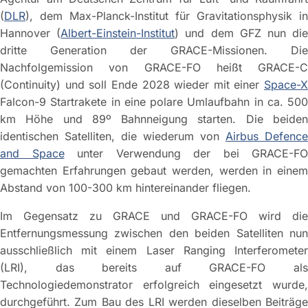
(
DLR
), dem Max-Planck-Institut für Gravitationsphysik in
Hannover (
Albert-Einstein-Institut
) und dem GFZ nun di
dritte Generation der GRACE-Missionen. Die
Nachfolgemission von GRACE-FO heißt GRACE-C
(Continuity) und soll Ende 2028 wieder mit einer
Space-X
Falcon-9 Startrakete in eine polare Umlaufbahn in ca. 500
km Höhe und 89º Bahnneigung starten. Die beiden
identischen Satelliten, die wiederum von
Airbus Defence
and Space
unter Verwendung der bei GRACE-FO
gemachten Erfahrungen gebaut werden, werden in einem
Abstand von 100-300 km hintereinander fliegen.
Im Gegensatz zu GRACE und GRACE-FO wird die
Entfernungsmessung zwischen den beiden Satelliten nun
ausschließlich mit einem Laser Ranging Interferometer
(LRI), das bereits auf GRACE-FO als
Technologiedemonstrator erfolgreich eingesetzt wurde,
durchgeführt. Zum Bau des LRI werden dieselben Beiträge