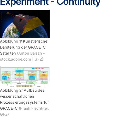
Experiment - Continuity
Abbildung 1: Künstlerische
Darstellung der GRACE-C
Satelliten
(Anton Balazh -
stock.adobe.com | GFZ)
Abbildung 2: Aufbau des
wissenschaftlichen
Prozessierungssystems für
GRACE-C
(Frank Flechtner,
GFZ)