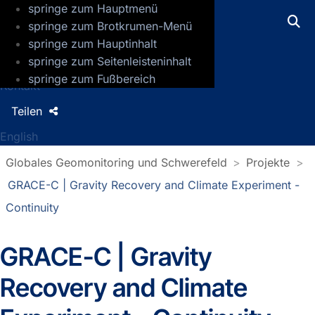
springe zum Hauptmenü
GFZ Helmholtz-Zentrum für Geoforsch
springe zum Brotkrumen-Menü
springe zum Hauptinhalt
Presse
springe zum Seitenleisteninhalt
Jobs
springe zum Fußbereich
Kontakt
Teilen
English
Globales Geomonitoring und Schwerefeld
Projekte
GRACE-C | Gravity Recovery and Climate Experiment -
Continuity
GRACE-C | Gravity
Recovery and Climate