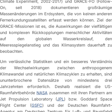
Climate Experiment, 2002-2017) und GRACE-FO (Follow-
On, seit 2018) dokumentieren großräumige
Massenänderungen im Erdsystem, die von keinen anderen
Fernerkundungssatelliten erfasst werden können. Ziel der
GRACE-Missionen ist es, die Auswirkungen der vielfältigen
und komplexen Rückkopplungen menschlicher Aktivitäten
auf den globalen Wasserkreislauf, den
Meeresspiegelanstieg und das Klimasystem dauerhaft zu
beobachten.
Um verlässliche Statistiken und ein besseres Verständnis
der Wechselwirkungen zwischen anthropogenem
Klimawandel und natürlichen Klimazyklen zu erhalten, sind
ununterbrochene Datensätze von mindestens drei
Jahrzehnten erforderlich. Deshalb realisiert die US-
Raumfahrtbehörde
NASA
zusammen mit ihren Partnern a
Jet Propulsion Laboratory (
JPL
) bzw. Goddard Space
Flight Center (
GSFC
) und der Deutschen Raumfahrt
Agentur am Deutschen Zentrum für Luft- und Raumfahrt