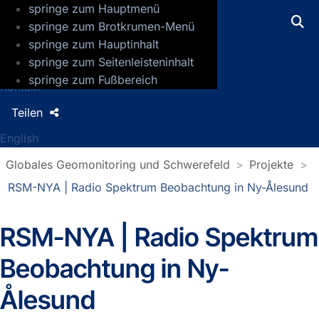
springe zum Hauptmenü
GFZ Helmholtz-Zentrum für Geoforsch
springe zum Brotkrumen-Menü
springe zum Hauptinhalt
Presse
springe zum Seitenleisteninhalt
Jobs
springe zum Fußbereich
Kontakt
Teilen
English
Globales Geomonitoring und Schwerefeld
Projekte
RSM-NYA | Radio Spektrum Beobachtung in Ny-Ålesund
RSM-NYA | Radio Spektrum
Beobachtung in Ny-
Ålesund