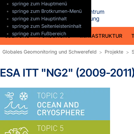
springe zum Hauptmenü
GFZ Helmho
springe zum Brotkrumen-Menü
springe zum Hauptinhalt
springe zum Seitenleisteninhalt
springe zum Fußbereich
ÜBER UNS
FORSCHUNG
INFRASTRUKTUR
Globales Geomonitoring und Schwerefeld
Projekte
S
ESA ITT "NG2" (2009-2011