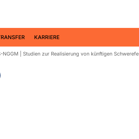
ltz-Zentrum für Geoforschung
TRANSFER
KARRIERE
-NGGM | Studien zur Realisierung von künftigen Schwerefel
)