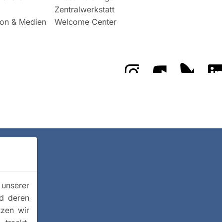
Zentralwerkstatt
on & Medien
Welcome Center
Das GFZ auf Instragr
Das GFZ auf 
Das GF
 unserer
nd deren
tzen wir