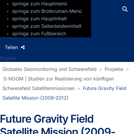
springe zum Hauptmenü
GFZ Helmholtz-Zentrum für Geoforsch
springe zum Brotkrumen-Menü
springe zum Hauptinhalt
Presse
springe zum Seitenleisteninhalt
Jobs
springe zum Fußbereich
Kontakt
Teilen
English
Globales Geomonitoring und Schwerefeld
Projekte
S-NGGM | Studien zur Realisierung von künftigen
Schwerefeld Satellitenmissionen
Future Gravity Field
Satellite Mission (2009-2012)
Future Gravity Field
Satellite Mission (2009-