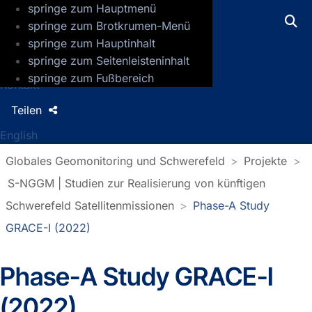
springe zum Hauptmenü
GFZ Helmholtz-Zentrum für Geoforsch
springe zum Brotkrumen-Menü
springe zum Hauptinhalt
Presse
springe zum Seitenleisteninhalt
Jobs
springe zum Fußbereich
Kontakt
Teilen
English
Globales Geomonitoring und Schwerefeld
Projekte
S-NGGM | Studien zur Realisierung von künftigen
Schwerefeld Satellitenmissionen
Phase-A Study
GRACE-I (2022)
Phase-A Study GRACE-I
(2022)