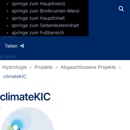
springe zum Hauptmenü
GFZ Helmholtz-Zentrum für Geoforsch
springe zum Brotkrumen-Menü
springe zum Hauptinhalt
Presse
springe zum Seitenleisteninhalt
Jobs
springe zum Fußbereich
Kontakt
Teilen
English
Hydrologie
Projekte
Abgeschlossene Projekte
climateKIC
climateKIC