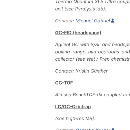
Thermo Quantum XLS Ultra couple
unit (see Pyrolysis lab).
Contact:
Michael Gabriel
GC-FID (headspace)
Agilent GC with S/SL and headspace
boiling range hydrocarbons and 
collector (see Wet / Prep chemistr
Contact:
Kristin Günther
GC-TOF
Almsco
BenchTOF-dx coupled to a
LC/GC-Orbitrap
(see high-res MS).