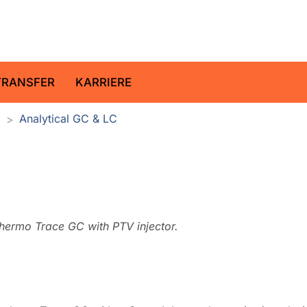
ltz-Zentrum für Geoforschung
TRANSFER
KARRIERE
r
Analytical GC & LC
ermo Trace GC with PTV injector.