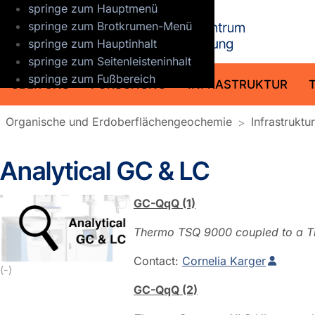
springe zum Hauptmenü
GFZ Helmho
springe zum Brotkrumen-Menü
springe zum Hauptinhalt
springe zum Seitenleisteninhalt
springe zum Fußbereich
ÜBER UNS
FORSCHUNG
INFRASTRUKTUR
Organische und Erdoberflächengeochemie
Infrastruktu
Analytical GC & LC
GC-QqQ (1)
Thermo TSQ 9000 coupled to a Th
Contact:
Cornelia Karger
(-)
GC-QqQ (2)