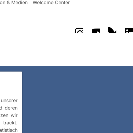
on & Medien
Welcome Center
Das GFZ auf Instragr
Das GFZ auf 
Das GF
 unserer
nd deren
tzen wir
trackt.
istisch